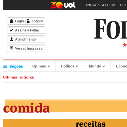
INGRESSO.COM
UOL
Login
|
Logout
Assine a Folha
Atendimento
Versão Impressa
Opinião
Política
Mundo
Econ
Últimas notícias
comida
receitas