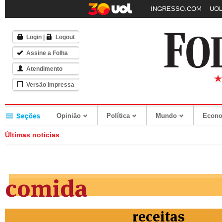
INGRESSO.COM
UOL
Login
|
Logout
Assine a Folha
Atendimento
Versão Impressa
Opinião
Política
Mundo
Econ
Últimas notícias
comida
receitas