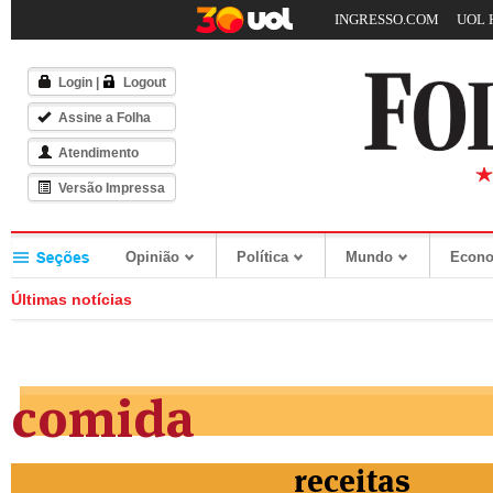
INGRESSO.COM
UOL 
Login
|
Logout
Assine a Folha
Atendimento
Versão Impressa
Opinião
Política
Mundo
Econ
Últimas notícias
comida
receitas