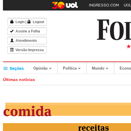
INGRESSO.COM
UOL
Login
|
Logout
Assine a Folha
Atendimento
Versão Impressa
Opinião
Política
Mundo
Econ
Últimas notícias
comida
receitas