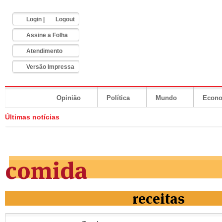
Login
|
Logout
Assine a Folha
Atendimento
Versão Impressa
Opinião
Política
Mundo
Econ
Últimas notícias
comida
receitas