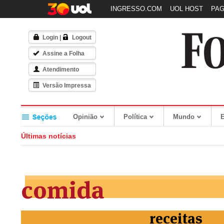
INGRESSO.COM
UOL HOST
PA
Login
|
Logout
Assine a Folha
Atendimento
Versão Impressa
Opinião
Política
Mundo
Últimas notícias
comida
receitas