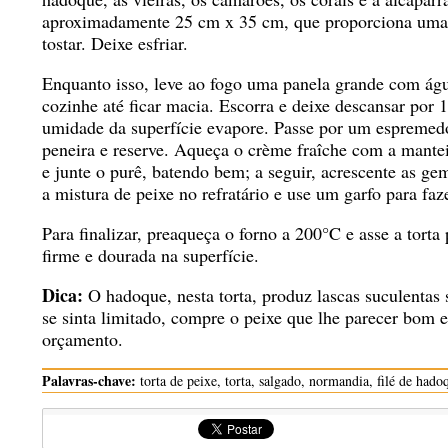
aproximadamente 25 cm x 35 cm, que proporciona uma 
tostar. Deixe esfriar.
Enquanto isso, leve ao fogo uma panela grande com água
cozinhe até ficar macia. Escorra e deixe descansar por 
umidade da superfície evapore. Passe por um espremed
peneira e reserve. Aqueça o crème fraîche com a mant
e junte o purê, batendo bem; a seguir, acrescente as ge
a mistura de peixe no refratário e use um garfo para faze
Para finalizar, preaqueça o forno a 200°C e asse a torta 
firme e dourada na superfície.
Dica:
O hadoque, nesta torta, produz lascas suculentas
se sinta limitado, compre o peixe que lhe parecer bom e
orçamento.
Palavras-chave:
torta de peixe, torta, salgado, normandia, filé de hado