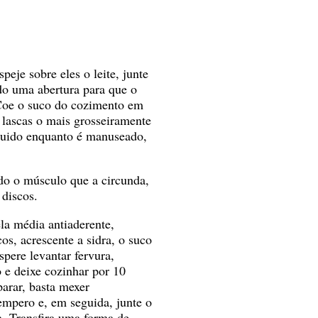
eje sobre eles o leite, junte
ndo uma abertura para que o
 Coe o suco do cozimento em
 lascas o mais grosseiramente
líquido enquanto é manuseado,
ndo o músculo que a circunda,
 discos.
la média antiaderente,
os, acrescente a sidra, o suco
pere levantar fervura,
 e deixe cozinhar por 10
arar, basta mexer
empero e, em seguida, junte o
ra. Transfira uma forma de