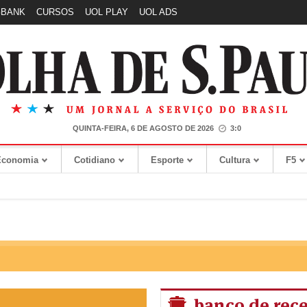
GBANK
CURSOS
UOL PLAY
UOL ADS
QUINTA-FEIRA, 6 DE AGOSTO DE 2026
3:0
Economia
Cotidiano
Esporte
Cultura
F5
banco de rece