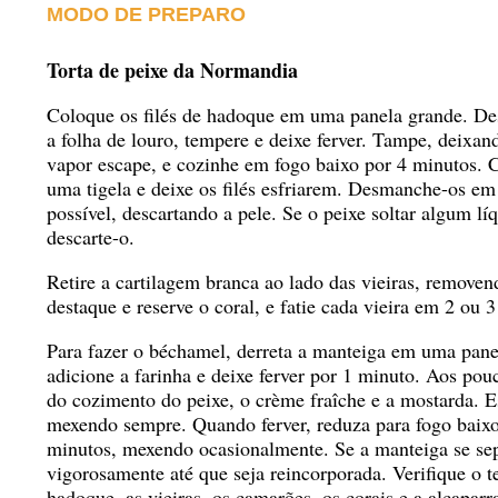
MODO DE PREPARO
Torta de peixe da Normandia
Coloque os filés de hadoque em uma panela grande. Desp
a folha de louro, tempere e deixe ferver. Tampe, deixa
vapor escape, e cozinhe em fogo baixo por 4 minutos.
uma tigela e deixe os filés esfriarem. Desmanche-os em
possível, descartando a pele. Se o peixe soltar algum 
descarte-o.
Retire a cartilagem branca ao lado das vieiras, remove
destaque e reserve o coral, e fatie cada vieira em 2 ou 3
Para fazer o béchamel, derreta a manteiga em uma pane
adicione a farinha e deixe ferver por 1 minuto. Aos pouc
do cozimento do peixe, o crème fraîche e a mostarda. Es
mexendo sempre. Quando ferver, reduza para fogo baixo
minutos, mexendo ocasionalmente. Se a manteiga se sep
vigorosamente até que seja reincorporada. Verifique o t
hadoque, as vieiras, os camarões, os corais e a alcapar