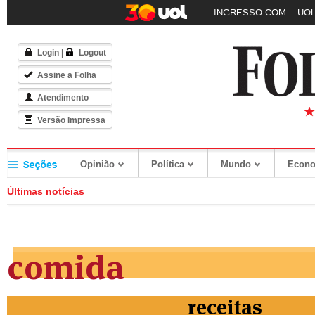
INGRESSO.COM
UOL
Login
|
Logout
Assine a Folha
Atendimento
Versão Impressa
Opinião
Política
Mundo
Econ
Últimas notícias
comida
receitas