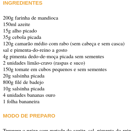
INGREDIENTES
200g farinha de mandioca
150ml azeite
15g alho picado
35g cebola picada
120g camarão médio com rabo (sem cabeça e sem casca)
sal e pimenta-do-reino a gosto
4g pimenta dedo-de-moça picada sem sementes
2 unidades limão-cravo (raspas e suco)
150g tomate em cubos pequenos e sem sementes
20g salsinha picada
800g filé de badejo
10g salsinha picada
4 unidades bananas ouro
1 folha bananeira
MODO DE PREPARO
Tempere o peixe com metade do azeite, sal, pimenta-do-rei