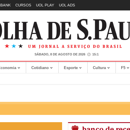
GBANK
CURSOS
UOL PLAY
UOL ADS
SÁBADO, 8 DE AGOSTO DE 2026
15:1
Economia
Cotidiano
Esporte
Cultura
F5
banco de rece