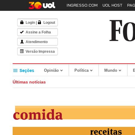
INGRESSO.COM
UOL HOST
PA
Login
|
Logout
Assine a Folha
Atendimento
Versão Impressa
Opinião
Política
Mundo
Últimas notícias
comida
receitas