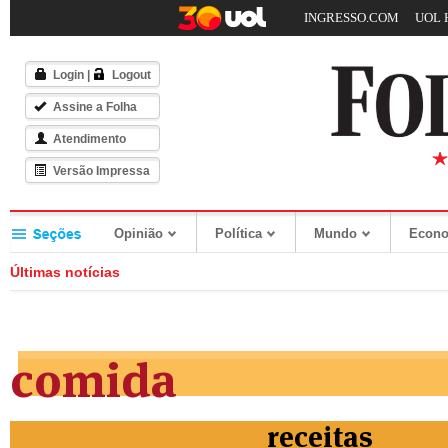
INGRESSO.COM
UOL 
Login
|
Logout
Assine a Folha
Atendimento
Versão Impressa
Opinião
Política
Mundo
Econ
Últimas notícias
comida
receitas