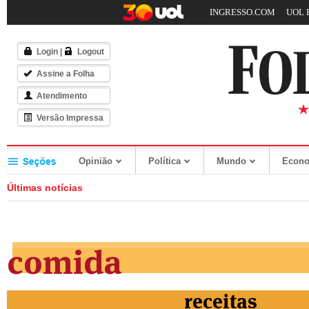
INGRESSO.COM
UOL 
Login
|
Logout
Assine a Folha
Atendimento
Versão Impressa
Opinião
Política
Mundo
Econ
Últimas notícias
comida
receitas