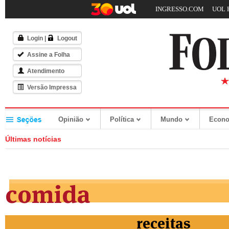
INGRESSO.COM
UOL 
Login
|
Logout
Assine a Folha
Atendimento
Versão Impressa
Opinião
Política
Mundo
Econ
Últimas notícias
comida
receitas