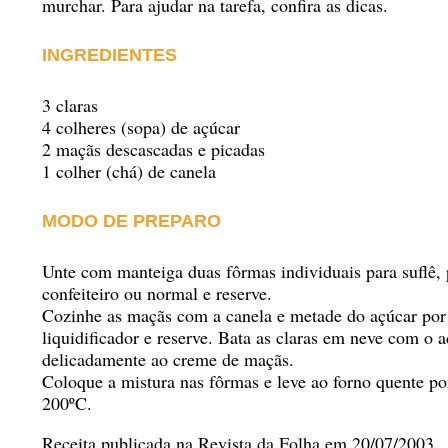
murchar. Para ajudar na tarefa, confira as dicas.
INGREDIENTES
3 claras
4 colheres (sopa) de açúcar
2 maçãs descascadas e picadas
1 colher (chá) de canela
MODO DE PREPARO
Unte com manteiga duas fôrmas individuais para suflê,
confeiteiro ou normal e reserve.
Cozinhe as maçãs com a canela e metade do açúcar por
liquidificador e reserve. Bata as claras em neve com o a
delicadamente ao creme de maçãs.
Coloque a mistura nas fôrmas e leve ao forno quente po
200ºC.
Receita publicada na Revista da Folha em 20/07/2003.