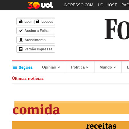
INGRESSO.COM
UOL HOST
PA
Login
|
Logout
Assine a Folha
Atendimento
Versão Impressa
Opinião
Política
Mundo
Últimas notícias
comida
receitas