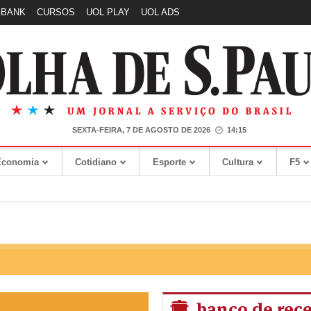
GBANK
CURSOS
UOL PLAY
UOL ADS
SEXTA-FEIRA, 7 DE AGOSTO DE 2026
14:15
Economia
Cotidiano
Esporte
Cultura
F5
banco de rece