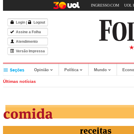
INGRESSO.COM
UOL 
Login
|
Logout
Assine a Folha
Atendimento
Versão Impressa
Opinião
Política
Mundo
Econ
Últimas notícias
comida
receitas