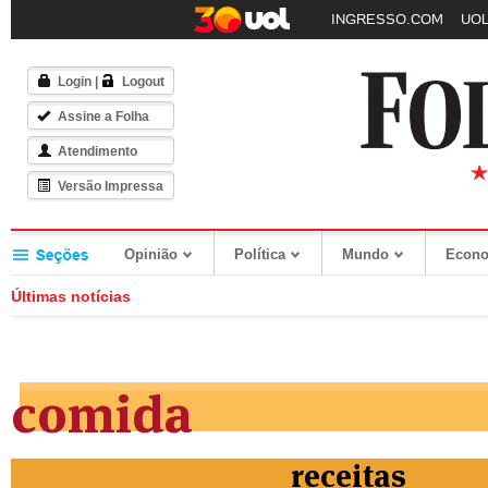
INGRESSO.COM
UOL
Login
|
Logout
Assine a Folha
Atendimento
Versão Impressa
Opinião
Política
Mundo
Econ
Últimas notícias
comida
receitas