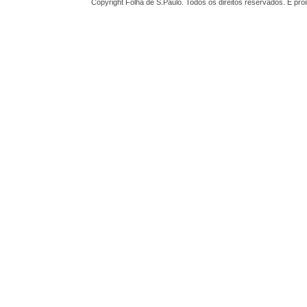
Copyright Folha de S.Paulo. Todos os direitos reservados. É pr