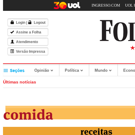
INGRESSO.COM
UOL 
Login
|
Logout
Assine a Folha
Atendimento
Versão Impressa
Opinião
Política
Mundo
Econ
Últimas notícias
comida
receitas