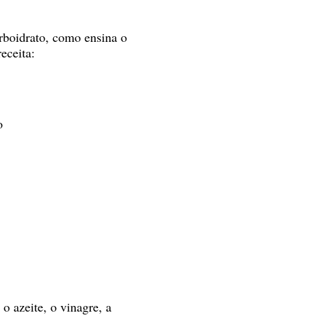
arboidrato, como ensina o
eceita:
o
o azeite, o vinagre, a