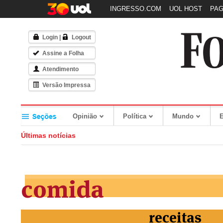
INGRESSO.COM
UOL HOST
PA
Login
|
Logout
Assine a Folha
Atendimento
Versão Impressa
Opinião
Política
Mundo
Últimas notícias
comida
receitas