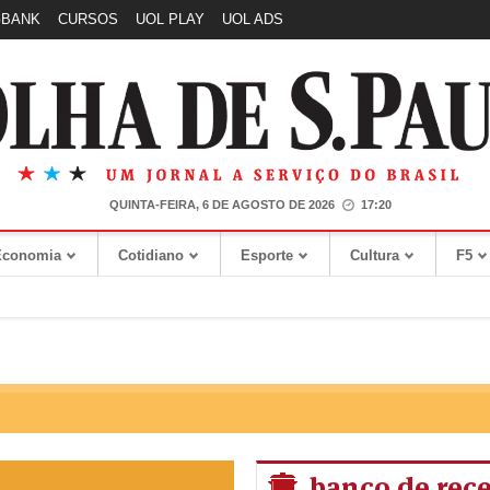
GBANK
CURSOS
UOL PLAY
UOL ADS
QUINTA-FEIRA, 6 DE AGOSTO DE 2026
17:20
Economia
Cotidiano
Esporte
Cultura
F5
banco de rece