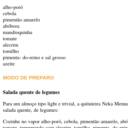
alho-poró
cebola
pimentão amarelo
abóbora
mandioquinha
tomate
alecrim
tomilho
pimenta- do-reino e sal grosso
azeite
MODO DE PREPARO
Salada quente de legumes
Para um almoço tipo light e trivial, a quituteira Neka Men
salada quente, de legumes:
Cozinhe no vapor alho-poró, cebola, pimentão amarelo, ab
tomate, temperando com alecrim, tomilho, pimenta- do-rein