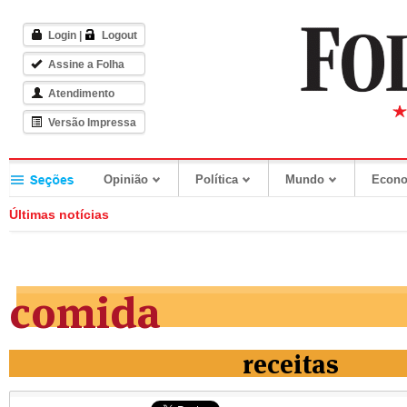
Login
|
Logout
Assine a Folha
Atendimento
Versão Impressa
Opinião
Política
Mundo
Econ
Últimas notícias
comida
receitas