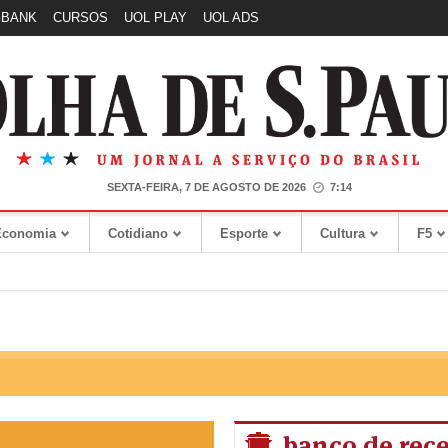
GBANK
CURSOS
UOL PLAY
UOL ADS
SEXTA-FEIRA, 7 DE AGOSTO DE 2026
7:14
Economia
Cotidiano
Esporte
Cultura
F5
banco de rece