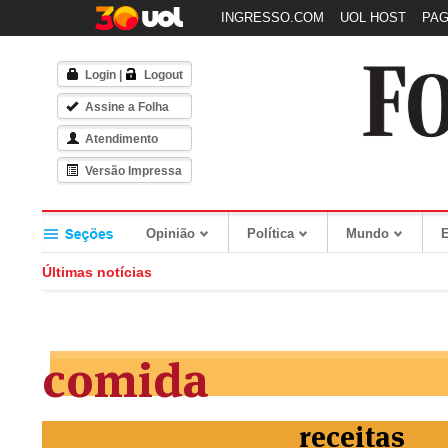
INGRESSO.COM
UOL HOST
PA
Login
|
Logout
Assine a Folha
Atendimento
Versão Impressa
Opinião
Política
Mundo
Últimas notícias
comida
receitas