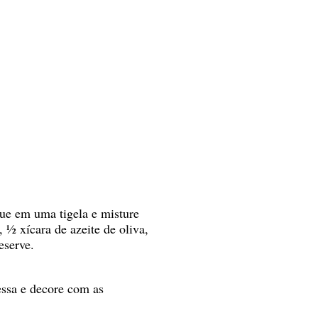
ue em uma tigela e misture
 ½ xícara de azeite de oliva,
eserve.
essa e decore com as