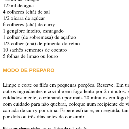
125ml de água
4 colheres (chá) de sal
1/2 xícara de açúcar
6 colheres (chá) de curry
1 gengibre inteiro, esmagado
1 colher (de sobremesa) de açafrão
1/2 colher (chá) de pimenta-do-reino
10 sachês sementes de coentro
5 folhas de limão ou louro
MODO DE PREPARO
Limpe e corte os filés em pequenas porções. Reserve. Em u
outros ingredientes e cozinhe em fogo lento por 2 minutos. 
cuidadosamente, cozinhando por mais 20 minutos em fogo 
com cuidado para não quebrar, coloque num recipiente de v
camada de curry por cima. Espere esfriar e, em seguida, tam
por dois ou três dias antes de consumir.
Palavras-chave:
picles, peixe, áfrica do sul, salmão