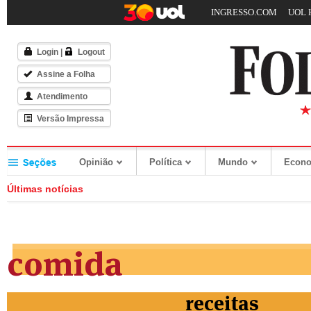
INGRESSO.COM
UOL 
Login
|
Logout
Assine a Folha
Atendimento
Versão Impressa
Opinião
Política
Mundo
Econ
Últimas notícias
comida
receitas