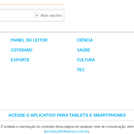
Mais opções
PAINEL DO LEITOR
CIÊNCIA
COTIDIANO
SAÚDE
ESPORTE
CULTURA
TEC
ACESSE O APLICATIVO PARA TABLETS E SMARTPHONES
. É proibida a reprodução do conteúdo desta página em qualquer meio de comunicação, elet
(
pesquisa@folhapress.com.br
).