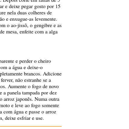
r e deixe pegar gosto por 15
re nela duas colheres de
ção e enxugue-as levemente.
m o ao-jissô, o gengibre e as
 de mesa, enfeite com a alga
parente e perder o cheiro
 com a água e deixe-o
mpletamente brancos. Adicione
ferver, não estranhe se a
utos. Aumente o fogo de novo
xe a panela tampada por dez
o arroz japonês. Numa outra
omoto e leve ao fogo somente
la com água e passe o arroz
 deixe esfriar e use.