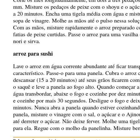
mm. Misture os pedaços de peixe com o shoyu e o açúca
a 20 minutos. Encha uma tigela média com água e mistu
sopa de vinagre. Molhe as mãos até o pulso nessa solu
Com as mãos, misture rapidamente o arroz preparado co
fatias de peixe curtidas. Passe o arroz para uma vasilha
nori e sirva.
arroz para sushi
Lave o arroz em água corrente abundante até ficar trans
característico. Passe-o para uma panela. Cubra o arroz
descansar (15 a 20 minutos) até seus grãos ficarem co
o saquê e leve a panela ao fogo alto. Quando começar a 
água transbordar, abaixe o fogo e cozinhe por dez min
e cozinhe por mais 30 segundos. Desligue o fogo e dei
minutos. Nunca abra a panela quando estiver cozinhand
panela, misture o vinagre com o sal, o açúcar e o Ajin
até derreter o açúcar. Não deixe ferver. Molhe uma tige
para ela. Regue com o molho da panelinha. Misture bem,