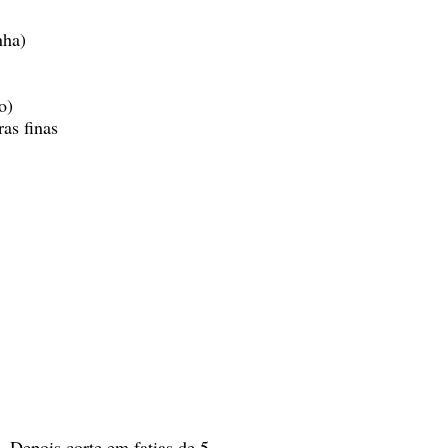
nha)
o)
ras finas
. Depois corte em fatias de 5