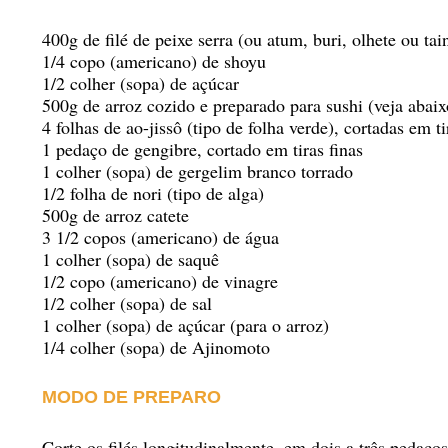
400g de filé de peixe serra (ou atum, buri, olhete ou tai
1/4 copo (americano) de shoyu
1/2 colher (sopa) de açúcar
500g de arroz cozido e preparado para sushi (veja abaix
4 folhas de ao-jissô (tipo de folha verde), cortadas em ti
1 pedaço de gengibre, cortado em tiras finas
1 colher (sopa) de gergelim branco torrado
1/2 folha de nori (tipo de alga)
500g de arroz catete
3 1/2 copos (americano) de água
1 colher (sopa) de saquê
1/2 copo (americano) de vinagre
1/2 colher (sopa) de sal
1 colher (sopa) de açúcar (para o arroz)
1/4 colher (sopa) de Ajinomoto
MODO DE PREPARO
Corte os filés longitudinalmente, em dois a três pedaços