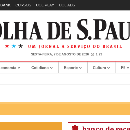
GBANK
CURSOS
UOL PLAY
UOL ADS
SEXTA-FEIRA, 7 DE AGOSTO DE 2026
1:23
Economia
Cotidiano
Esporte
Cultura
F5
banco de rece