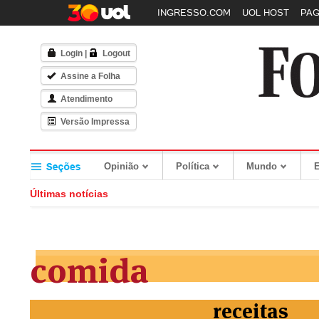
INGRESSO.COM
UOL HOST
PA
Login
|
Logout
Assine a Folha
Atendimento
Versão Impressa
Opinião
Política
Mundo
Últimas notícias
comida
receitas