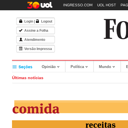
INGRESSO.COM
UOL HOST
PA
Login
|
Logout
Assine a Folha
Atendimento
Versão Impressa
Opinião
Política
Mundo
Últimas notícias
comida
receitas