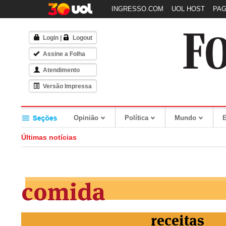
INGRESSO.COM
UOL HOST
PA
Login
|
Logout
Assine a Folha
Atendimento
Versão Impressa
Opinião
Política
Mundo
Últimas notícias
comida
receitas