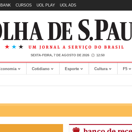
GBANK
CURSOS
UOL PLAY
UOL ADS
SEXTA-FEIRA, 7 DE AGOSTO DE 2026
12:50
Economia
Cotidiano
Esporte
Cultura
F5
banco de rece