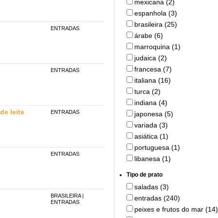
mexicana (2)
espanhola (3)
brasileira (25)
ENTRADAS
árabe (6)
marroquina (1)
judaica (2)
francesa (7)
ENTRADAS
italiana (16)
turca (2)
indiana (4)
de leite
ENTRADAS
japonesa (5)
variada (3)
asiática (1)
portuguesa (1)
ENTRADAS
libanesa (1)
Tipo de prato
saladas (3)
BRASILEIRA
|
entradas (240)
ENTRADAS
peixes e frutos do mar (14)