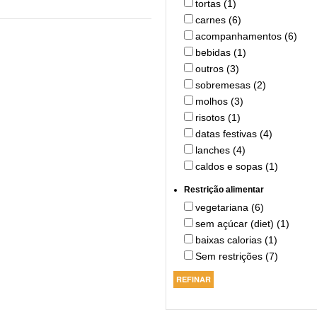
tortas (1)
carnes (6)
acompanhamentos (6)
bebidas (1)
outros (3)
sobremesas (2)
molhos (3)
risotos (1)
datas festivas (4)
lanches (4)
caldos e sopas (1)
Restrição alimentar
vegetariana (6)
sem açúcar (diet) (1)
baixas calorias (1)
Sem restrições (7)