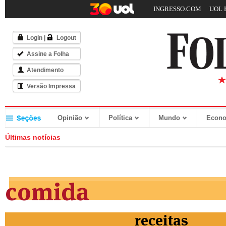
INGRESSO.COM
UOL 
Login
|
Logout
Assine a Folha
Atendimento
Versão Impressa
Opinião
Política
Mundo
Econ
Últimas notícias
comida
receitas