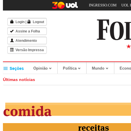
INGRESSO.COM
UOL 
Login
|
Logout
Assine a Folha
Atendimento
Versão Impressa
Opinião
Política
Mundo
Econ
Últimas notícias
comida
receitas